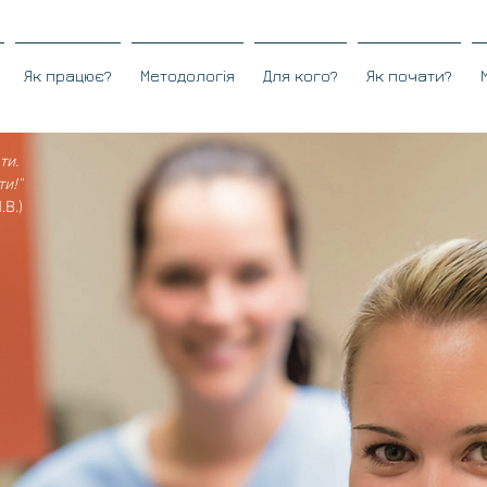
Як працює?
Методологія
Для кого?
Як почати?
ти.
ти
!"
.В.)