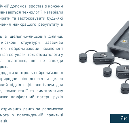
гічній допомозі зростає з кожним
звиваються технології, матеріали
ирати та застосовувати будь-які
гнення найкращого результату в
нь в щелепно-лицьовій ділянці,
істкові структури, зазвичай
 як нейро-м'язовий компонент
ься до уваги, тож стоматологи у
 на адаптацію, що не завжди
рою.
додати контроль нейро-м'язової
 природне співвідношення щелеп
кий підхід є фізіологічним для
с, компенсації та симптоматику
влює комфортний патерн рухів
ії отриманих даних за допомогою
омога у повсякденній практиці
Як
ації.