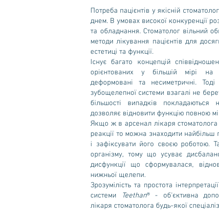
Потреба пацієнтів у якісній стоматоло
днем. В умовах високої конкуренції ро
та обладнання. Стоматолог вільний об
методи лікування пацієнтів для дося
естетиці та функції.
Існує багато концепцій співвідноше
орієнтованих у більшій мірі на к
деформовані та несиметричні. Тоді
зубощелепної системи взагалі не берет
більшості випадків покладаються
дозволяє відновити функцію повною мі
Якщо ж в арсенал лікаря стоматолога 
реакції то можна знаходити найбільш
і зафіксувати його своєю роботою. Та
організму, тому що усуває дисбалан
дисфункції що сформувалася, відно
нижньої щелепи.
Зрозумілість та простота інтерпретац
системи
Teethan
® - об'єктивна доп
лікаря стоматолога будь-якої спеціаліз